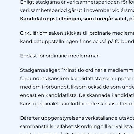
­Enligt stadgarna är verksamhetsperioden för för
verksamhetsperiod går ut i november vid årsmöte
Kandidatuppställningen, som föregår valet, p
Cirkulär om saken skickas till ordinarie medlem
kandidatuppställningen finns också på förbunde
Endast för ordinarie medlemmar
Stadgarna säger: ”Minst tio ordinarie medlemmar
förbundets kansli en kandidatlista som upptar 
medlem i förbun­det, liksom också de som und
endast en kandidatlista. De skannade kandidatlis
kansli (originalet kan fortfarande skickas efter de
Därefter uppgör styrelsens verkställande utskott
sammanställs i alfabetisk ordning till en valli