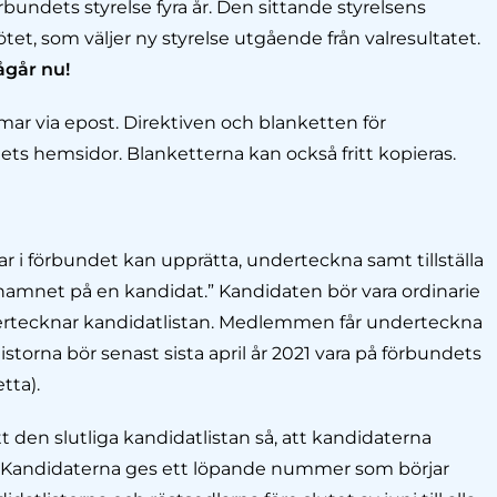
bundets styrelse fyra år. Den sit­tande styrelsens
t, som väljer ny styrelse utgående från valresultatet.
ågår nu!
mar via epost. Direktiven och blanketten för
ts hemsidor. Blanketterna kan också fritt kopieras.
 i förbundet kan upprätta, underteckna samt tillställa
namnet på en kandidat.” Kandidaten bör vara ordinarie
ertecknar kandi­datlistan. Medlemmen får underteckna
torna bör senast sista april år 2021 vara på förbundets
tta).
 den slutliga kandidatlistan så, att kandi­daterna
sta. Kandidaterna ges ett löpande nummer som börjar