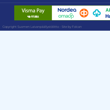
Copyright Suomen Laivanpäällystöliitto - Site by Folcan