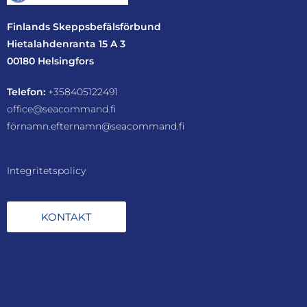
Finlands Skeppsbefälsförbund
Hietalahdenranta 15 A 3
00180 Helsingfors
Telefon:
+358405122491
office@seacommand.fi
förnamn.efternamn@seacommand.fi
Integritetspolicy
KONTAKT