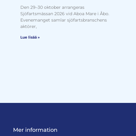
Den 29–30 oktober arrangeras
Sjöfartsmässan 2026 vid Aboa Mare i Åbo.
Evenemanget samlar sjöfartsbranschens
aktörer,
Lue lisää »
Mer information