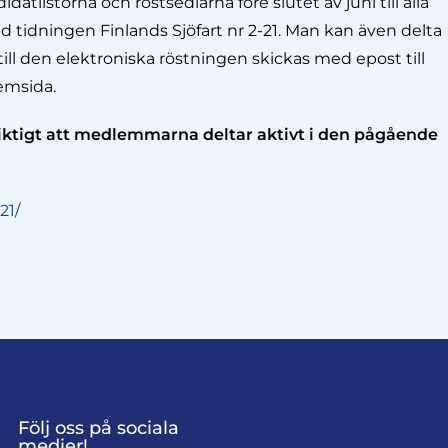
tlistorna och röstsedlarna före slutet av juni till alla
idningen Finlands Sjöfart nr 2-21. Man kan även delta
till den elektroniska röstningen skickas med epost till
emsida.
ktigt att medlemmarna deltar aktivt i den pågå­ende
21/
Följ oss på sociala
medier!