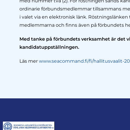
med nummer två (2). För röstningen sänds kandida
ordinarie förbundsmedlemmar tillsammans med t
i valet via en elektronisk länk. Röstningslänken 
medlemmarna och finns även på förbundets h
Med tanke på förbundets verksamhet är det vi
kandidatuppställningen.
Läs mer
www.seacommand.fi/fi/hallitusvaalit-20