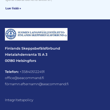
Lue lisää »
Finlands Skeppsbefälsförbund
Hietalahdenranta 15 A 3
00180 Helsingfors
Telefon:
+358405122491
office@seacommand.fi
förnamn.efternamn@seacommand.fi
Integritetspolicy