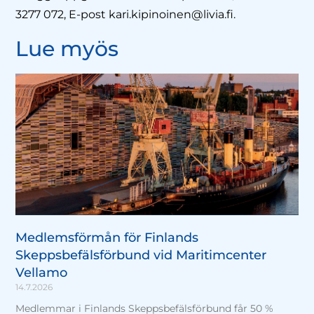
3277 072, E-post kari.kipinoinen@livia.fi.
Lue myös
Medlemsförmån för Finlands
Skeppsbefälsförbund vid Maritimcenter
Vellamo
14.7.2026
Medlemmar i Finlands Skeppsbefälsförbund får 50 %