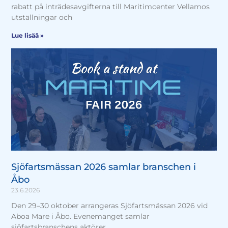
rabatt på inträdesavgifterna till Maritimcenter Vellamos
utställningar och
Lue lisää »
Sjöfartsmässan 2026 samlar branschen i
Åbo
23.6.2026
Den 29–30 oktober arrangeras Sjöfartsmässan 2026 vid
Aboa Mare i Åbo. Evenemanget samlar
sjöfartsbranschens aktörer,