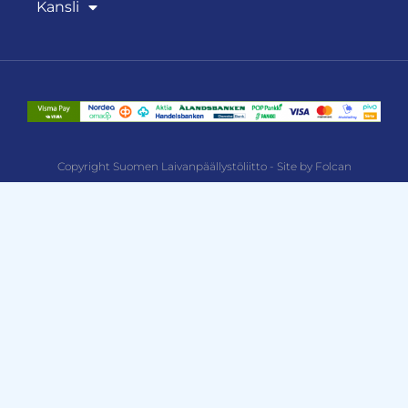
Kansli
Copyright Suomen Laivanpäällystöliitto - Site by Folcan