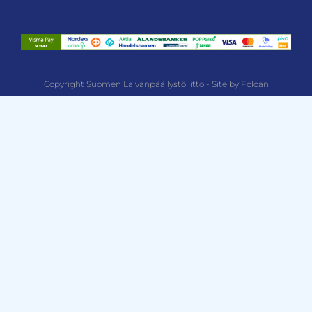
Copyright Suomen Laivanpäällystöliitto - Site by Folcan