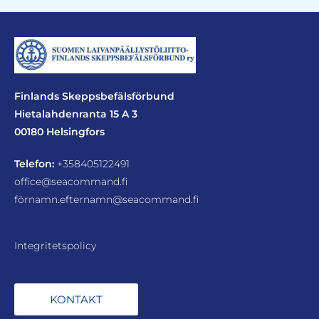
Finlands Skeppsbefälsförbund
Hietalahdenranta 15 A 3
00180 Helsingfors
Telefon:
+358405122491
office@seacommand.fi
förnamn.efternamn@seacommand.fi
Integritetspolicy
KONTAKT