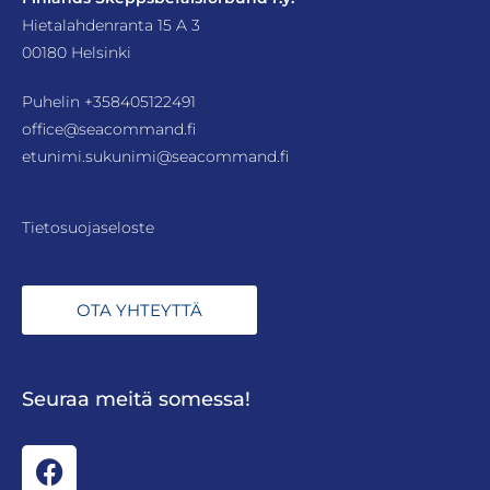
Hietalahdenranta 15 A 3
00180 Helsinki
Puhelin
+358405122491
office@seacommand.fi
etunimi.sukunimi@seacommand.fi
Tietosuojaseloste
OTA YHTEYTTÄ
Seuraa meitä somessa!