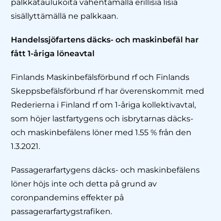
palkkataulukoita vähentämällä erillisiä lisiä
sisällyttämällä ne palkkaan.
Handelssjöfartens däcks- och maskinbefäl har
fått 1-åriga löneavtal
Finlands Maskinbefälsförbund rf och Finlands
Skeppsbefälsförbund rf har överenskommit med
Rederierna i Finland rf om 1-åriga kollektivavtal,
som höjer lastfartygens och isbrytarnas däcks-
och maskinbefälens löner med 1.55 % från den
1.3.2021.
Passagerarfartygens däcks- och maskinbefälens
löner höjs inte och detta på grund av
coronpandemins effekter på
passagerarfartygstrafiken.