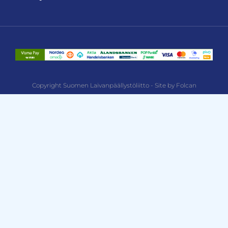
Copyright Suomen Laivanpäällystöliitto - Site by Folcan