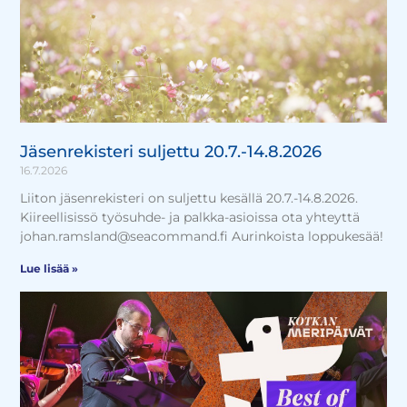
Jäsenrekisteri suljettu 20.7.-14.8.2026
16.7.2026
Liiton jäsenrekisteri on suljettu kesällä 20.7.-14.8.2026.
Kiireellisissö työsuhde- ja palkka-asioissa ota yhteyttä
johan.ramsland@seacommand.fi Aurinkoista loppukesää!
Lue lisää »