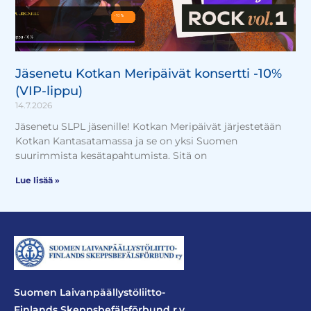
Jäsenetu Kotkan Meripäivät konsertti -10%
(VIP-lippu)
14.7.2026
Jäsenetu SLPL jäsenille! Kotkan Meripäivät järjestetään
Kotkan Kantasatamassa ja se on yksi Suomen
suurimmista kesätapahtumista. Sitä on
Lue lisää »
Suomen Laivanpäällystöliitto-
Finlands Skeppsbefälsförbund r.y.