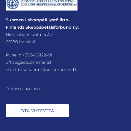
Suomen Laivanpäällystöliitto-
Finlands Skeppsbefälsförbund r.y.
Hietalahdenranta 15 A 3
00180 Helsinki
Puhelin
+358405122491
office@seacommand.fi
etunimi.sukunimi@seacommand.fi
Tietosuojaseloste
OTA YHTEYTTÄ