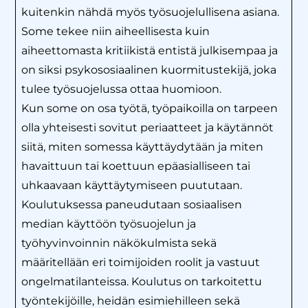
kuitenkin nähdä myös työsuojelullisena asiana.
Some tekee niin aiheellisesta kuin
aiheettomasta kritiikistä entistä julkisempaa ja
on siksi psykososiaalinen kuormitustekijä, joka
tulee työsuojelussa ottaa huomioon.
Kun some on osa työtä, työpaikoilla on tarpeen
olla yhteisesti sovitut periaatteet ja käytännöt
siitä, miten somessa käyttäydytään ja miten
havaittuun tai koettuun epäasialliseen tai
uhkaavaan käyttäytymiseen puututaan.
Koulutuksessa paneudutaan sosiaalisen
median käyttöön työsuojelun ja
työhyvinvoinnin näkökulmista sekä
määritellään eri toimijoiden roolit ja vastuut
ongelmatilanteissa. Koulutus on tarkoitettu
työntekijöille, heidän esimiehilleen sekä