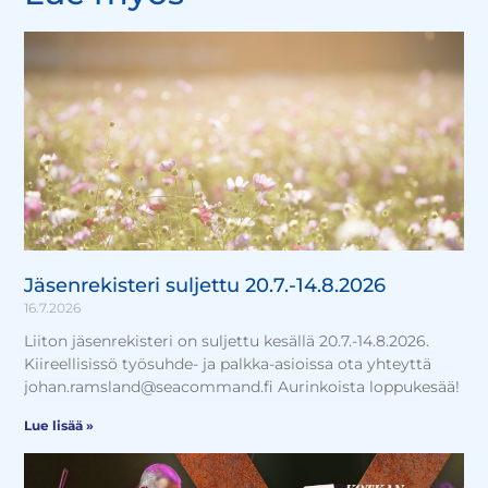
Jäsenrekisteri suljettu 20.7.-14.8.2026
16.7.2026
Liiton jäsenrekisteri on suljettu kesällä 20.7.-14.8.2026.
Kiireellisissö työsuhde- ja palkka-asioissa ota yhteyttä
johan.ramsland@seacommand.fi Aurinkoista loppukesää!
Lue lisää »