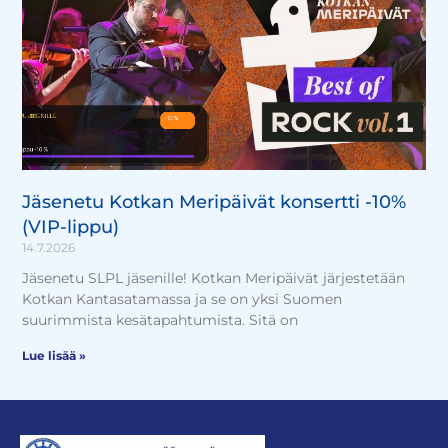
Jäsenetu Kotkan Meripäivät konsertti -10%
(VIP-lippu)
14.7.2026
Jäsenetu SLPL jäsenille! Kotkan Meripäivät järjestetään
Kotkan Kantasatamassa ja se on yksi Suomen
suurimmista kesätapahtumista. Sitä on
Lue lisää »