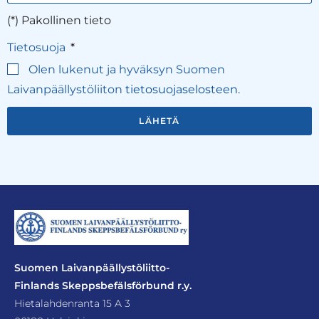
(*) Pakollinen tieto
Tietosuoja
Olen lukenut ja hyväksyn Suomen
Laivanpäällystöliiton
tietosuojaselosteen
.
LÄHETÄ
Suomen Laivanpäällystöliitto-
Finlands Skeppsbefälsförbund r.y.
Hietalahdenranta 15 A 3