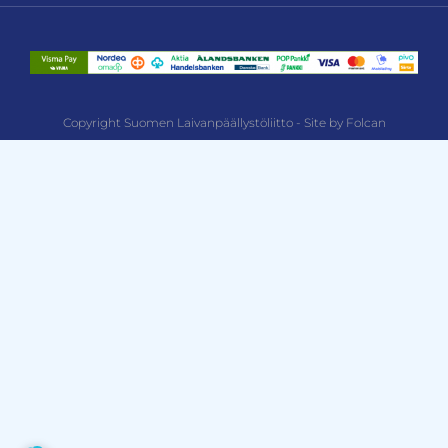
Copyright Suomen Laivanpäällystöliitto - Site by Folcan