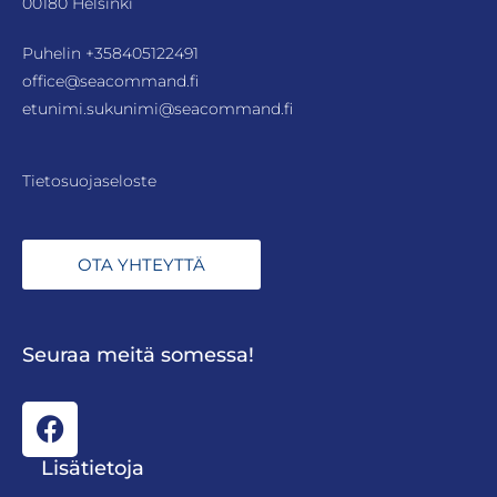
00180 Helsinki
Puhelin
+358405122491
office@seacommand.fi
etunimi.sukunimi@seacommand.fi
Tietosuojaseloste
OTA YHTEYTTÄ
Seuraa meitä somessa!
Lisätietoja