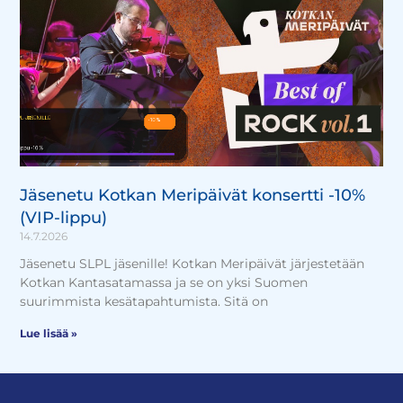
Jäsenetu Kotkan Meripäivät konsertti -10%
(VIP-lippu)
14.7.2026
Jäsenetu SLPL jäsenille! Kotkan Meripäivät järjestetään
Kotkan Kantasatamassa ja se on yksi Suomen
suurimmista kesätapahtumista. Sitä on
Lue lisää »