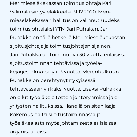
Merimieseläkekassan toimitusjohtaja Kari
Välimäki siirtyy eläkkeelle 31.12.2020. Meri-
mieseläkekassan hallitus on valinnut uudeksi
toimitusjohtajaksi YTM Jari Puhakan. Jari
Puhakka on tällä hetkellä Merimieseläkekassan
sijoitusjohtaja ja toimitusjohtajan sijainen.
Jari Puhakka on toiminut yli 30 vuotta erilaisissa
sijoitustoiminnan tehtävissä ja työelä-
kejärjestelmässä yli 13 vuotta. Merenkulkuun
Puhakka on perehtynyt nykyisessä
tehtävässään yli kaksi vuotta. Lisäksi Puhakka
on ollut työeläkelaitosten johtoryhmissä ja eri
yritysten hallituksissa. Hänellä on siten laaja
kokemus paitsi sijoitustoiminnasta ja
työeläkealasta myös johtamisesta erilaisissa
organisaatioissa.