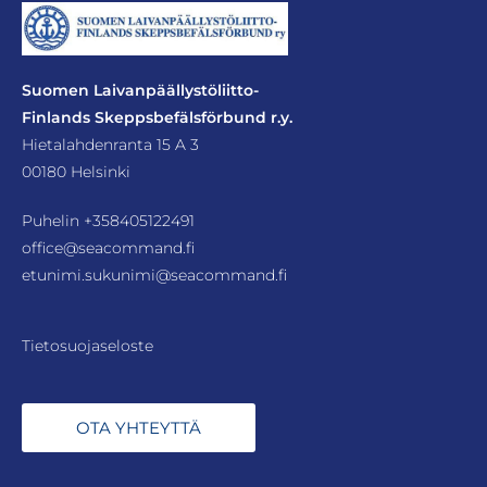
Suomen Laivanpäällystöliitto-
Finlands Skeppsbefälsförbund r.y.
Hietalahdenranta 15 A 3
00180 Helsinki
Puhelin
+358405122491
office@seacommand.fi
etunimi.sukunimi@seacommand.fi
Tietosuojaseloste
OTA YHTEYTTÄ