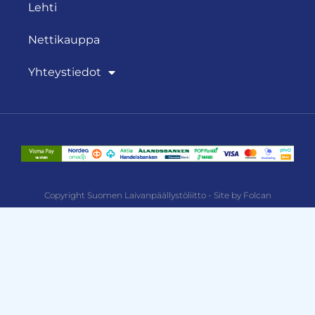
Lehti
Nettikauppa
Yhteystiedot
Copyright Suomen Laivanpäällystöliitto - Site by Folcan